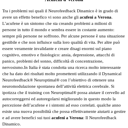
Tra i problemi sui quali il Neurofeedback Dinamico è in grado di
avere un effetto benefico vi sono anche gli
acufeni a Verona
.
L’acufene è un sintomo che sta creando problemi a milioni di
persone in tutto il mondo e sembra essere in costante aumento:
sempre più persone ne soffrono. Per alcune persone è una situazione
gestibile e che non influisce sulla loro qualità di vita. Per altre può
essere veramente invalidante e creare disagi enormi sul piano
cognitivo, emotivo e fisiologico: ansia, depressione, attacchi di
panico, problemi del sonno, difficoltà di concentrazione,
nervosismo.
In Italia è stata condotta una ricerca molto interessante
che ha dato dei risultati molto promettenti utilizzando il Dynamical
Neurofeedback® Neuroptimal® con l’obiettivo di ottenere una
neuromodulazione spontanea dell’attività elettrica cerebrale. Si
ipotizza che il training con Neuroptimal® possa aiutare il cervello ad
autocorreggersi ed autoregolarsi migliorando in questo modo la
percezione dell’acufene e i sintomi ad esso correlati. qualche anno
esiste una nuova possibilità che possa effettivamente aiutarti a gestire
e ad avere benefici sui tuoi
acufeni a Verona
: Il Neurofeedback
Dinamico.